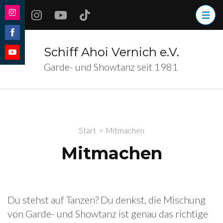
Zum
Inhalt
Share
springen
on
Share
(Enter
Schiff Ahoi Vernich e.V.
Instagram
on
drücken)
Share
Garde- und Showtanz seit 1981
Facebook
on
YouTube
Start
>
Mitmachen
Mitmachen
Du stehst auf Tanzen? Du denkst, die Mischung
von Garde- und Showtanz ist genau das richtige